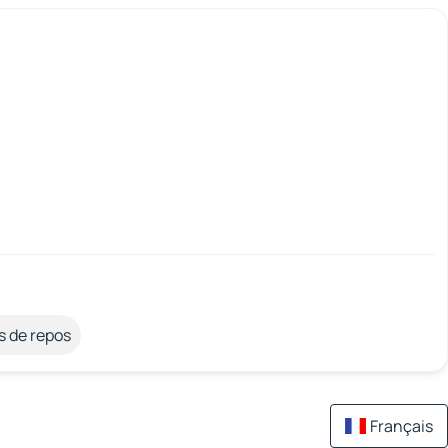
s de repos
Français