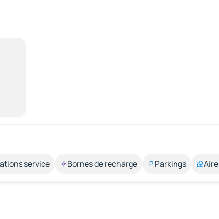
ations service
Bornes de recharge
Parkings
Aire