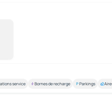
ations service
Bornes de recharge
Parkings
Aire