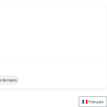
s de repos
Français