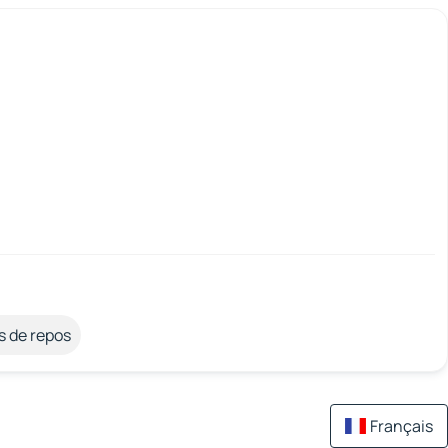
s de repos
Français