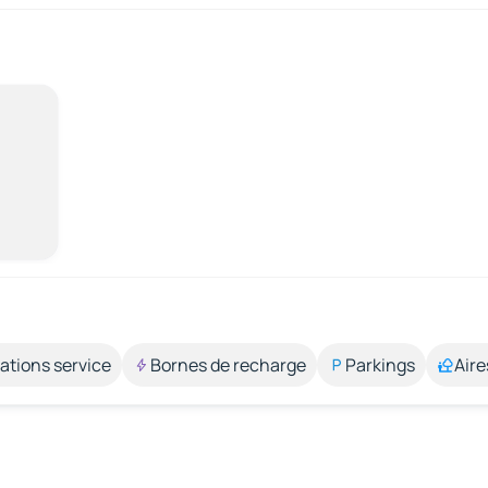
ations service
Bornes de recharge
Parkings
Aire