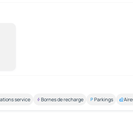
ations service
Bornes de recharge
Parkings
Aire