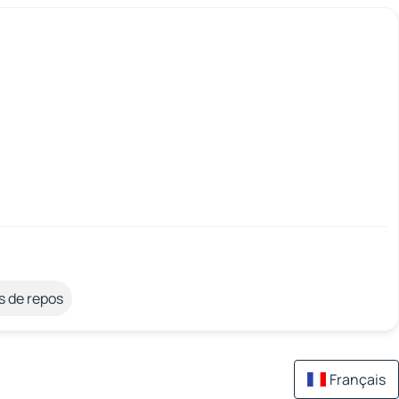
s de repos
Français