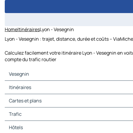
Home
Itinéraires
Lyon - Vesegnin
Lyon - Vesegnin : trajet, distance, durée et coûts – ViaMiche
Calculez facilement votre itinéraire Lyon - Vesegnin en voi
compte du trafic routier
Vesegnin
Vesegnin Cartes et plans
Itinéraires
Vesegnin Trafic
Vesegnin Hôtels
Itinéraires Vesegnin - Genève
Cartes et plans
Vesegnin Restaurants
Itinéraires Vesegnin - Mijoux
Vesegnin Sites touristiques
Itinéraires Vesegnin - La Pesse
Cartes et plans Genève
Trafic
Vesegnin Stations-service
Itinéraires Vesegnin - Gingins
Cartes et plans Mijoux
Vesegnin Parkings
Itinéraires Vesegnin - Nyon
Cartes et plans La Pesse
Trafic Genève
Hôtels
Itinéraires Vesegnin - Meyrin
Cartes et plans Gingins
Trafic Mijoux