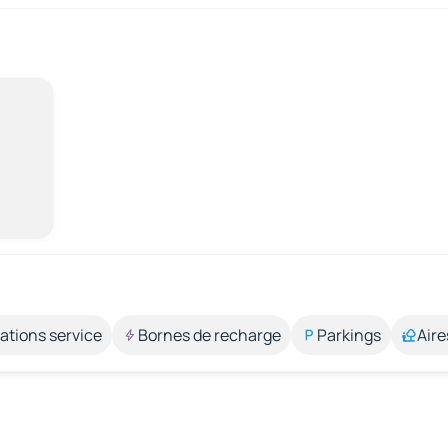
ations service
Bornes de recharge
Parkings
Aire