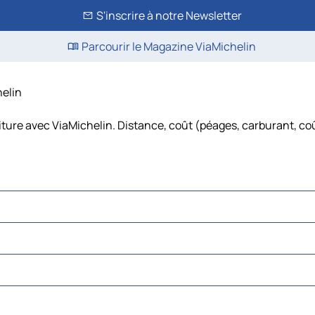
S'inscrire à notre Newsletter
Parcourir le Magazine ViaMichelin
helin
iture avec ViaMichelin. Distance, coût (péages, carburant, coû