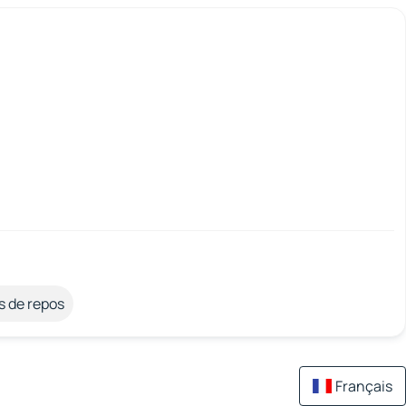
s de repos
Français