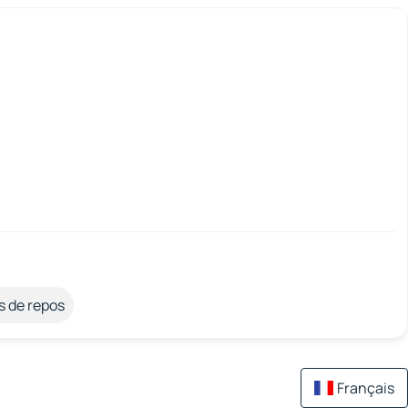
s de repos
Français