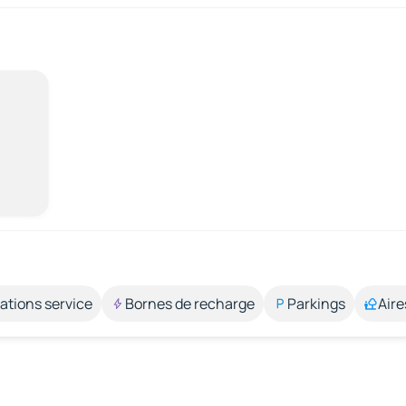
ations service
Bornes de recharge
Parkings
Aire