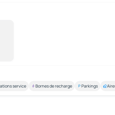
ations service
Bornes de recharge
Parkings
Aire