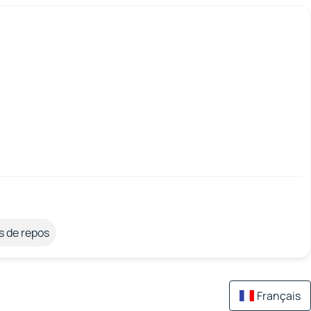
s de repos
Français