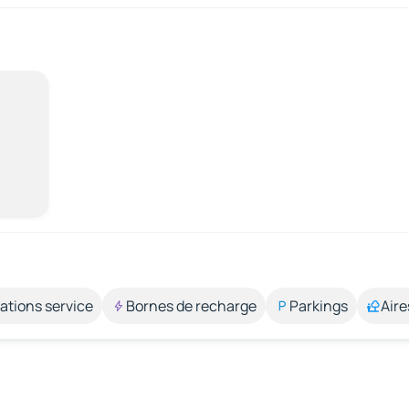
ations service
Bornes de recharge
Parkings
Aire