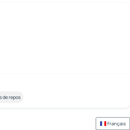
s de repos
Français