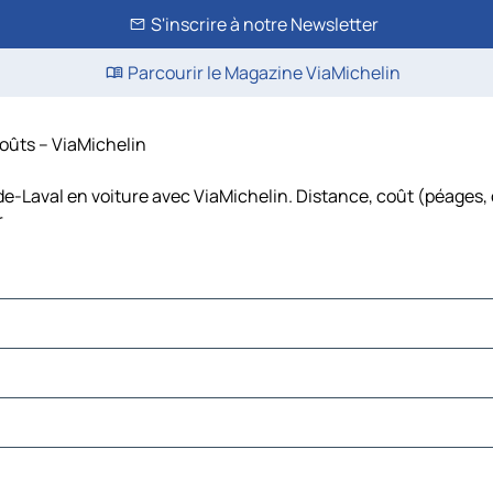
S'inscrire à notre Newsletter
Parcourir le Magazine ViaMichelin
 coûts – ViaMichelin
-de-Laval en voiture avec ViaMichelin. Distance, coût (péages, 
r
sbury