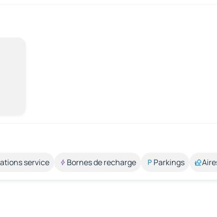
ations service
Bornes de recharge
Parkings
Aire