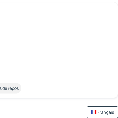
s de repos
Français