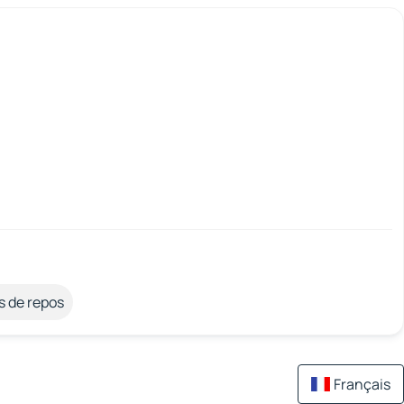
s de repos
Français