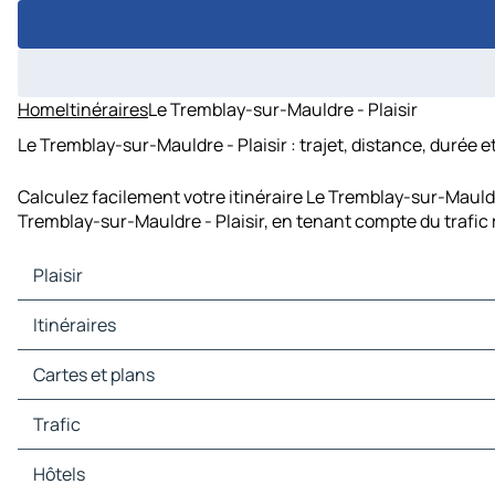
Home
Itinéraires
Le Tremblay-sur-Mauldre - Plaisir
Le Tremblay-sur-Mauldre - Plaisir : trajet, distance, durée e
Calculez facilement votre itinéraire Le Tremblay-sur-Mauldr
Tremblay-sur-Mauldre - Plaisir, en tenant compte du trafic 
Plaisir
Plaisir Cartes et plans
Itinéraires
Plaisir Trafic
Plaisir Hôtels
Itinéraires Plaisir - Paris
Cartes et plans
Plaisir Restaurants
Itinéraires Plaisir - Versailles
Plaisir Sites touristiques
Itinéraires Plaisir - Nanterre
Cartes et plans Paris
Trafic
Plaisir Stations-service
Itinéraires Plaisir - Pontoise
Cartes et plans Versailles
Plaisir Parkings
Itinéraires Plaisir - Créteil
Cartes et plans Nanterre
Trafic Paris
Hôtels
Itinéraires Plaisir - Bobigny
Cartes et plans Pontoise
Trafic Versailles