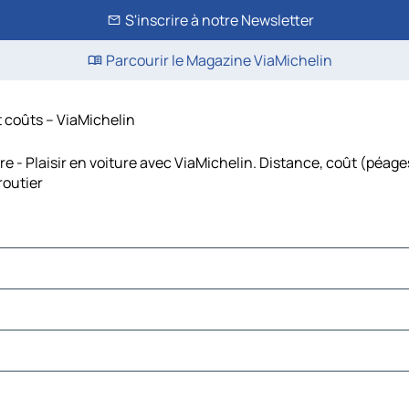
S'inscrire à notre Newsletter
Parcourir le Magazine ViaMichelin
t coûts – ViaMichelin
e - Plaisir en voiture avec ViaMichelin. Distance, coût (péages
routier