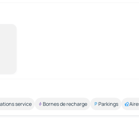
ations service
Bornes de recharge
Parkings
Aire