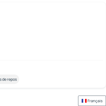
s de repos
Français