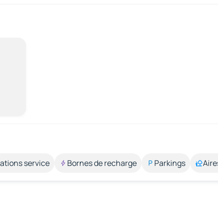
ations service
Bornes de recharge
Parkings
Aire