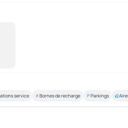
ations service
Bornes de recharge
Parkings
Aire