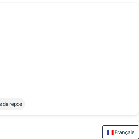
s de repos
Français