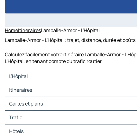
Home
Itinéraires
Lamballe-Armor - L'Hôpital
Lamballe-Armor - L'Hôpital : trajet, distance, durée et coûts
Calculez facilement votre itinéraire Lamballe-Armor - L'Hôp
L'Hôpital, en tenant compte du trafic routier
L'Hôpital
L'Hôpital Cartes et plans
Itinéraires
L'Hôpital Trafic
L'Hôpital Hôtels
Itinéraires L'Hôpital - Saint-Brieuc
Cartes et plans
L'Hôpital Restaurants
Itinéraires L'Hôpital - Plérin
L'Hôpital Sites touristiques
Itinéraires L'Hôpital - Lamballe-Armor
Cartes et plans Saint-Brieuc
Trafic
L'Hôpital Stations-service
Itinéraires L'Hôpital - Quessoy
Cartes et plans Plérin
L'Hôpital Parkings
Itinéraires L'Hôpital - Plédran
Cartes et plans Lamballe-Armor
Trafic Saint-Brieuc
Hôtels
Itinéraires L'Hôpital - Yffiniac
Cartes et plans Quessoy
Trafic Plérin