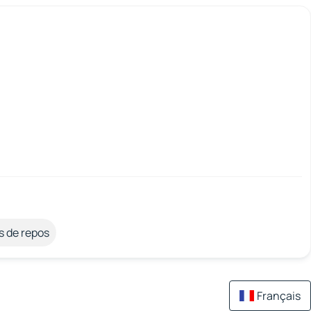
s de repos
Français