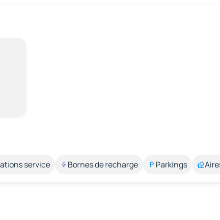
ations service
Bornes de recharge
Parkings
Aire