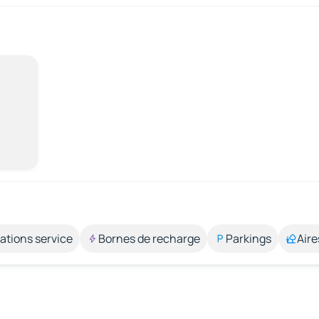
ations service
Bornes de recharge
Parkings
Aire