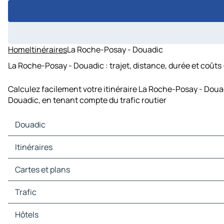
Home
Itinéraires
La Roche-Posay - Douadic
La Roche-Posay - Douadic : trajet, distance, durée et coûts
Calculez facilement votre itinéraire La Roche-Posay - Doua
Douadic, en tenant compte du trafic routier
Douadic
Douadic Cartes et plans
Itinéraires
Douadic Trafic
Douadic Hôtels
Itinéraires Douadic - Rosnay
Cartes et plans
Douadic Restaurants
Itinéraires Douadic - Le Blanc
Douadic Sites touristiques
Itinéraires Douadic - Fontgombault
Cartes et plans Rosnay
Trafic
Douadic Stations-service
Itinéraires Douadic - Azay-le-Ferron
Cartes et plans Le Blanc
Douadic Parkings
Itinéraires Douadic - Pouligny-Saint-Pierre
Cartes et plans Fontgombault
Trafic Rosnay
Hôtels
Itinéraires Douadic - Ruffec
Cartes et plans Azay-le-Ferron
Trafic Le Blanc