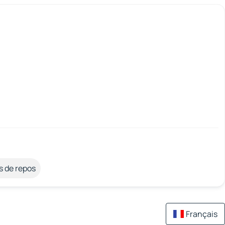
s de repos
Français