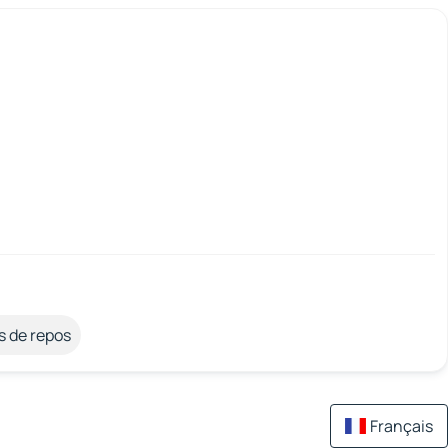
s de repos
Français