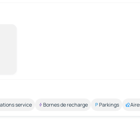
ations service
Bornes de recharge
Parkings
Aire