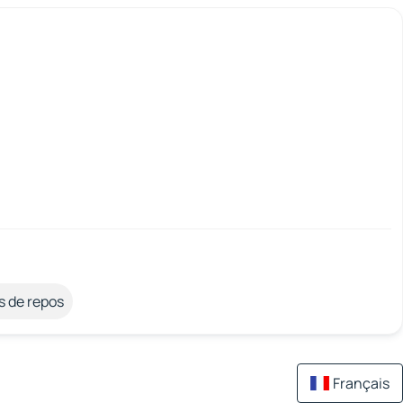
s de repos
Français