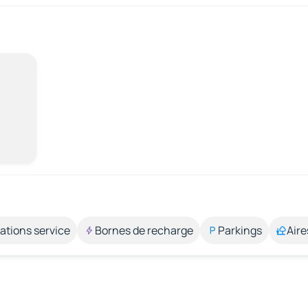
ations service
Bornes de recharge
Parkings
Aire