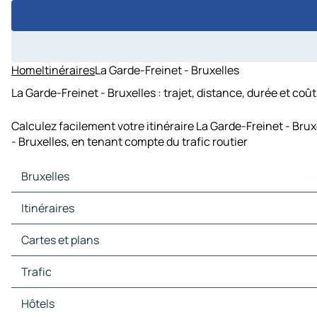
Home
Itinéraires
La Garde-Freinet - Bruxelles
La Garde-Freinet - Bruxelles : trajet, distance, durée et coû
Calculez facilement votre itinéraire La Garde-Freinet - Bru
- Bruxelles, en tenant compte du trafic routier
Bruxelles
Bruxelles Cartes et plans
Itinéraires
Bruxelles Trafic
Bruxelles Hôtels
Itinéraires Bruxelles - Anvers
Cartes et plans
Bruxelles Restaurants
Itinéraires Bruxelles - Rotterdam
Bruxelles Sites touristiques
Itinéraires Bruxelles - La Haye
Cartes et plans Anvers
Trafic
Bruxelles Stations-service
Itinéraires Bruxelles - Amsterdam
Cartes et plans Rotterdam
Bruxelles Parkings
Itinéraires Bruxelles - Düsseldorf
Cartes et plans La Haye
Trafic Anvers
Hôtels
Itinéraires Bruxelles - Cologne
Cartes et plans Amsterdam
Trafic Rotterdam