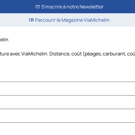
S'inscrire à notre Newsletter
Parcourir le Magazine ViaMichelin
helin
iture avec ViaMichelin. Distance, coût (péages, carburant, coû