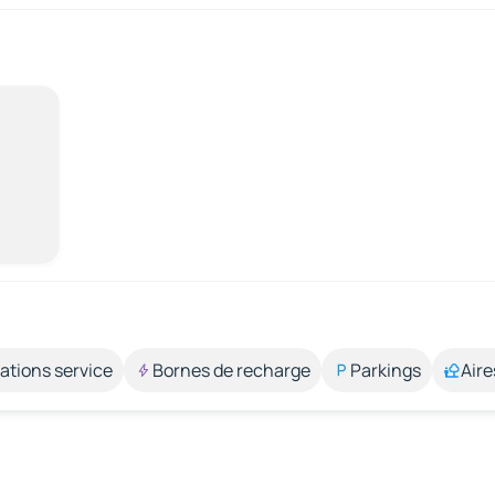
ations service
Bornes de recharge
Parkings
Aire