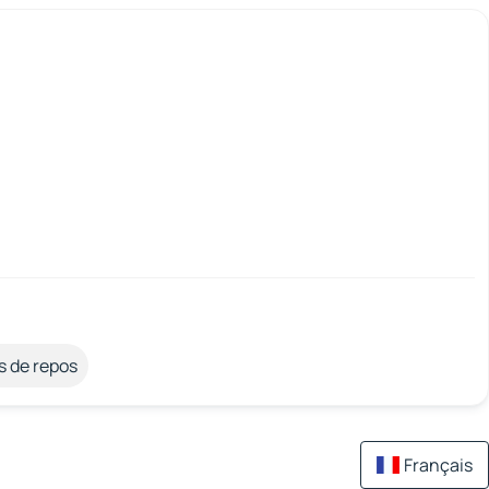
s de repos
Français