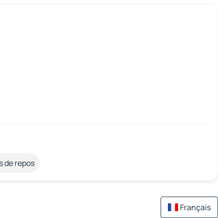
s de repos
Français