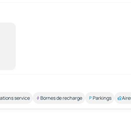
ations service
Bornes de recharge
Parkings
Aire