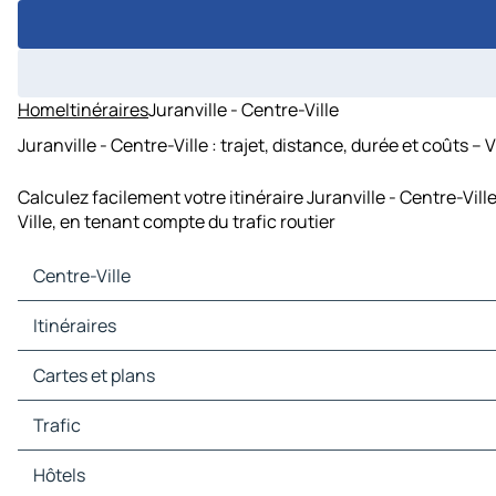
Home
Itinéraires
Juranville - Centre-Ville
Juranville - Centre-Ville : trajet, distance, durée et coûts –
Calculez facilement votre itinéraire Juranville - Centre-Vil
Ville, en tenant compte du trafic routier
Centre-Ville
Centre-Ville Cartes et plans
Itinéraires
Centre-Ville Trafic
Centre-Ville Hôtels
Itinéraires Centre-Ville - Brême
Cartes et plans
Centre-Ville Restaurants
Itinéraires Centre-Ville - Delmenhorst
Centre-Ville Sites touristiques
Itinéraires Centre-Ville - Osterholz-Scharmbeck
Cartes et plans Brême
Trafic
Centre-Ville Stations-service
Itinéraires Centre-Ville - Stuhr
Cartes et plans Delmenhorst
Centre-Ville Parkings
Itinéraires Centre-Ville - Lilienthal
Cartes et plans Osterholz-Scharmbeck
Trafic Brême
Hôtels
Itinéraires Centre-Ville - Weyhe
Cartes et plans Stuhr
Trafic Delmenhorst