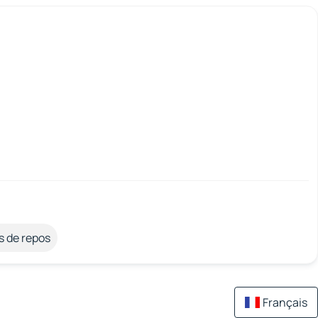
s de repos
Français