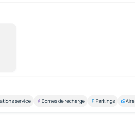
ations service
Bornes de recharge
Parkings
Aire