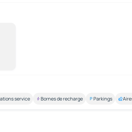
ations service
Bornes de recharge
Parkings
Aire