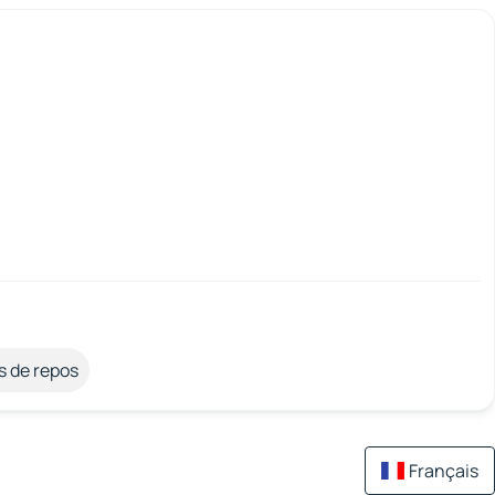
s de repos
Français