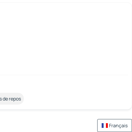
s de repos
Français