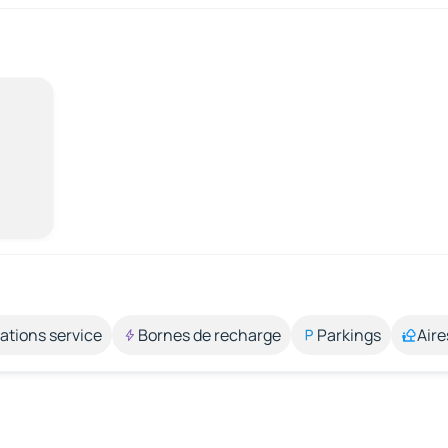
ations service
Bornes de recharge
Parkings
Aire