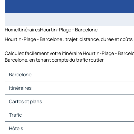
Home
Itinéraires
Hourtin-Plage - Barcelone
Hourtin-Plage - Barcelone : trajet, distance, durée et coûts
Calculez facilement votre itinéraire Hourtin-Plage - Barcel
Barcelone, en tenant compte du trafic routier
Barcelone
Barcelone Cartes et plans
Itinéraires
Barcelone Trafic
Barcelone Hôtels
Itinéraires Barcelone - Palma
Cartes et plans
Barcelone Restaurants
Itinéraires Barcelone - L'Hospitalet de Llobregat
Barcelone Sites touristiques
Itinéraires Barcelone - Badalona
Cartes et plans Palma
Trafic
Barcelone Stations-service
Itinéraires Barcelone - Sabadell
Cartes et plans L'Hospitalet de Llobregat
Barcelone Parkings
Itinéraires Barcelone - Terrassa
Cartes et plans Badalona
Trafic Palma
Hôtels
Itinéraires Barcelone - Tarragone
Cartes et plans Sabadell
Trafic L'Hospitalet de Llobregat