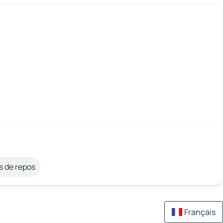
s de repos
Français