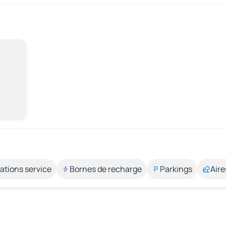
ations service
Bornes de recharge
Parkings
Aire