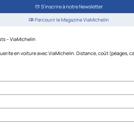
S'inscrire à notre Newsletter
Parcourir le Magazine ViaMichelin
ûts – ViaMichelin
uerite en voiture avec ViaMichelin. Distance, coût (péages, ca