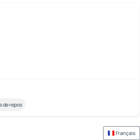
s de repos
Français