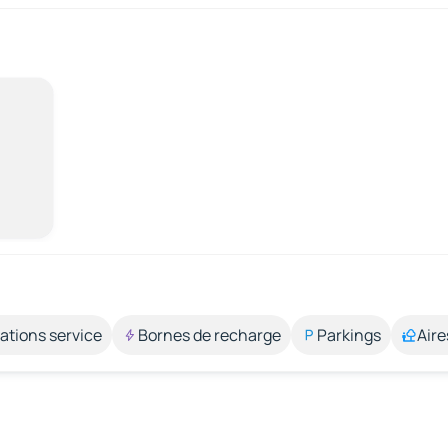
ations service
Bornes de recharge
Parkings
Aire