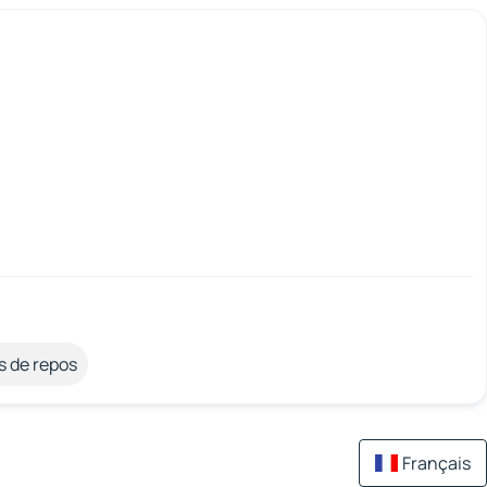
s de repos
Français