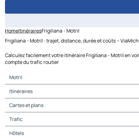
Home
Itinéraires
Frigiliana - Motril
Frigiliana - Motril : trajet, distance, durée et coûts – ViaMich
Calculez facilement votre itinéraire Frigiliana - Motril en v
compte du trafic routier
Motril
Motril Cartes et plans
Itinéraires
Motril Trafic
Motril Hôtels
Itinéraires Motril - Salobreña
Cartes et plans
Motril Restaurants
Itinéraires Motril - Almuñécar
Motril Sites touristiques
Itinéraires Motril - Lanjarón
Cartes et plans Salobreña
Trafic
Motril Stations-service
Itinéraires Motril - Pampaneira
Cartes et plans Almuñécar
Motril Parkings
Itinéraires Motril - Nerja
Cartes et plans Lanjarón
Trafic Salobreña
Hôtels
Itinéraires Motril - Frigiliana
Cartes et plans Pampaneira
Trafic Almuñécar