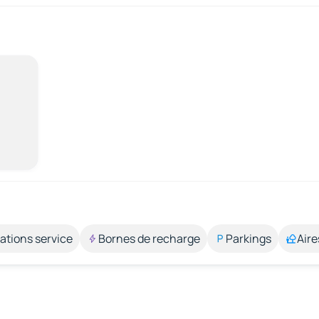
ations service
Bornes de recharge
Parkings
Aire