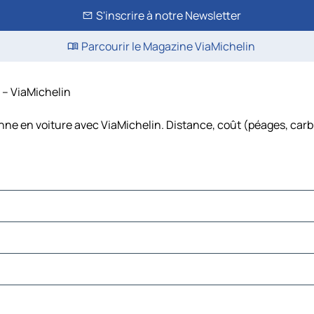
S'inscrire à notre Newsletter
Parcourir le Magazine ViaMichelin
s – ViaMichelin
anne en voiture avec ViaMichelin. Distance, coût (péages, carb