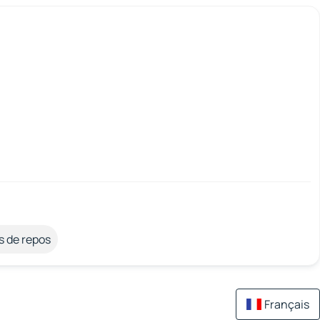
s de repos
Français