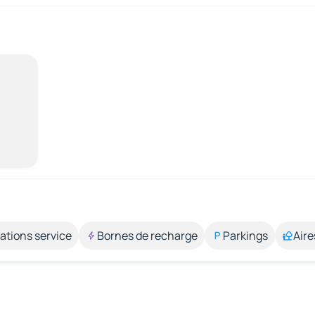
ations service
Bornes de recharge
Parkings
Aire