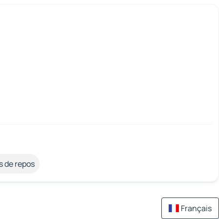
s de repos
Français