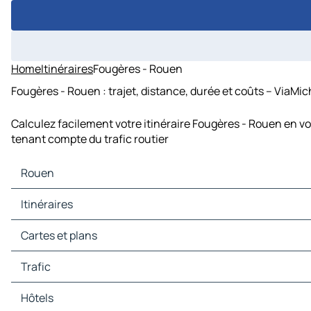
Home
Itinéraires
Fougères - Rouen
Fougères - Rouen : trajet, distance, durée et coûts – ViaMic
Calculez facilement votre itinéraire Fougères - Rouen en vo
tenant compte du trafic routier
Rouen
Rouen Cartes et plans
Itinéraires
Rouen Trafic
Rouen Hôtels
Itinéraires Rouen - Paris
Cartes et plans
Rouen Restaurants
Itinéraires Rouen - Orléans
Rouen Sites touristiques
Itinéraires Rouen - Lille
Cartes et plans Paris
Trafic
Rouen Stations-service
Itinéraires Rouen - Évreux
Cartes et plans Orléans
Rouen Parkings
Itinéraires Rouen - Beauvais
Cartes et plans Lille
Trafic Paris
Hôtels
Itinéraires Rouen - Pontoise
Cartes et plans Évreux
Trafic Orléans