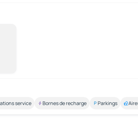
ations service
Bornes de recharge
Parkings
Aire