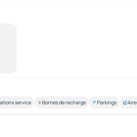
ations service
Bornes de recharge
Parkings
Aire