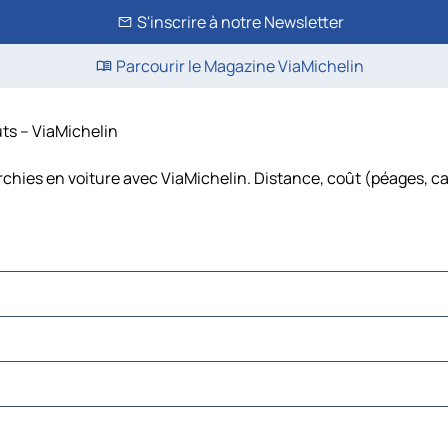
S'inscrire à notre Newsletter
Parcourir le Magazine ViaMichelin
ûts – ViaMichelin
rchies en voiture avec ViaMichelin. Distance, coût (péages, c