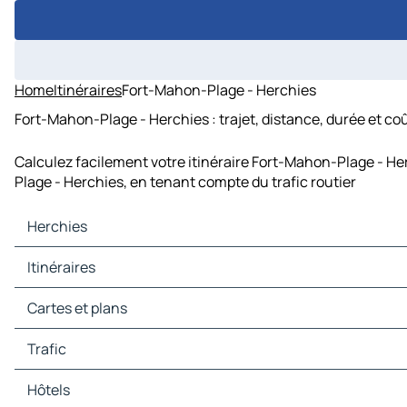
Home
Itinéraires
Fort-Mahon-Plage - Herchies
Fort-Mahon-Plage - Herchies : trajet, distance, durée et co
Calculez facilement votre itinéraire Fort-Mahon-Plage - He
Plage - Herchies, en tenant compte du trafic routier
Herchies
Herchies Cartes et plans
Itinéraires
Herchies Trafic
Herchies Hôtels
Itinéraires Herchies - Mons
Cartes et plans
Herchies Restaurants
Itinéraires Herchies - Brugelette
Herchies Sites touristiques
Itinéraires Herchies - Ath
Cartes et plans Mons
Trafic
Herchies Stations-service
Itinéraires Herchies - Soignies
Cartes et plans Brugelette
Herchies Parkings
Itinéraires Herchies - Belœil
Cartes et plans Ath
Trafic Mons
Hôtels
Itinéraires Herchies - Saint-Ghislain
Cartes et plans Soignies
Trafic Brugelette