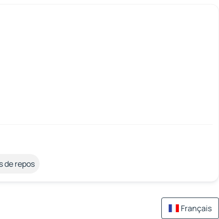
s de repos
Français