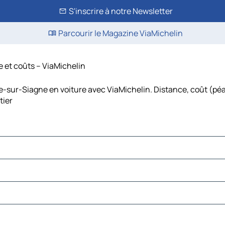
S'inscrire à notre Newsletter
Parcourir le Magazine ViaMichelin
e et coûts – ViaMichelin
re-sur-Siagne en voiture avec ViaMichelin. Distance, coût (pé
tier
iey
ule