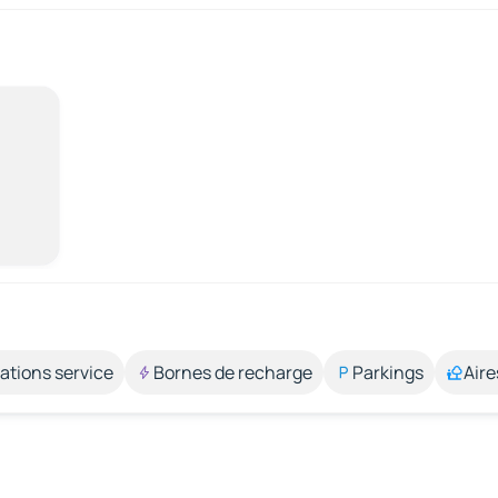
ations service
Bornes de recharge
Parkings
Aire