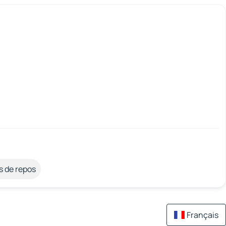
s de repos
Français