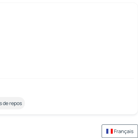
s de repos
Français