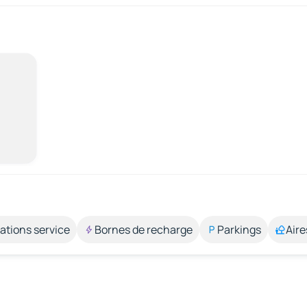
ations service
Bornes de recharge
Parkings
Aire