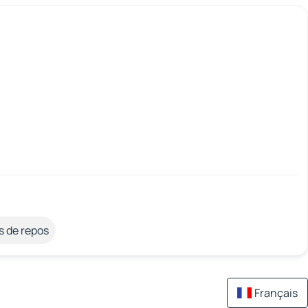
s de repos
Français