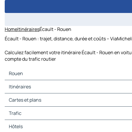
Home
Itinéraires
Écault - Rouen
Écault - Rouen : trajet, distance, durée et coûts – ViaMichel
Calculez facilement votre itinéraire Écault - Rouen en voit
compte du trafic routier
Rouen
Rouen Cartes et plans
Itinéraires
Rouen Trafic
Rouen Hôtels
Itinéraires Rouen - Paris
Cartes et plans
Rouen Restaurants
Itinéraires Rouen - Orléans
Rouen Sites touristiques
Itinéraires Rouen - Lille
Cartes et plans Paris
Trafic
Rouen Stations-service
Itinéraires Rouen - Évreux
Cartes et plans Orléans
Rouen Parkings
Itinéraires Rouen - Beauvais
Cartes et plans Lille
Trafic Paris
Hôtels
Itinéraires Rouen - Pontoise
Cartes et plans Évreux
Trafic Orléans