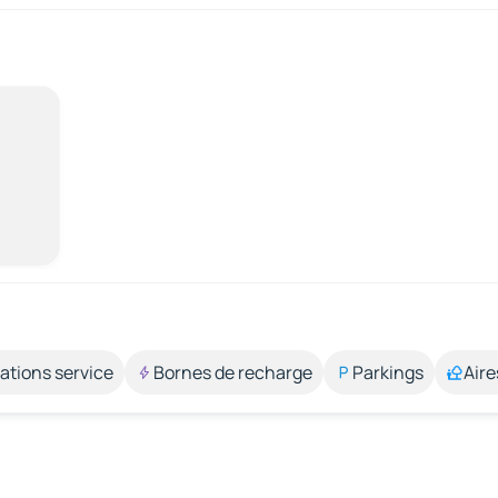
ations service
Bornes de recharge
Parkings
Aire