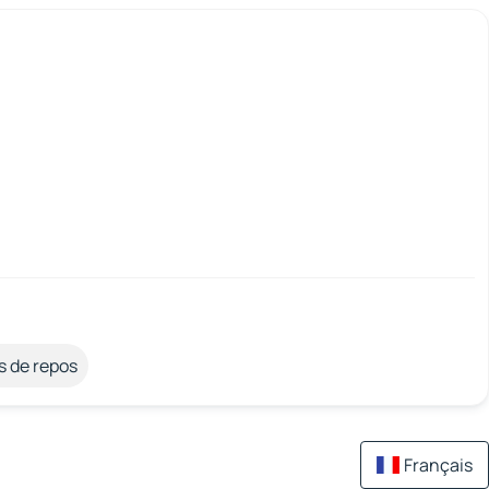
s de repos
Français