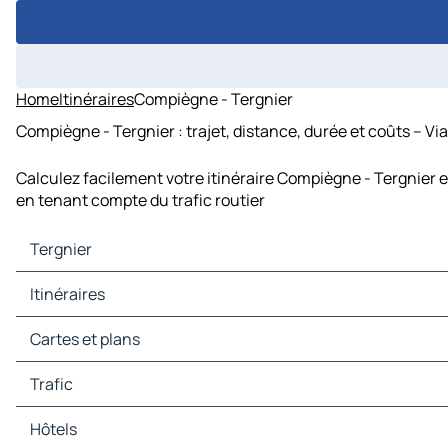
Home
Itinéraires
Compiègne - Tergnier
Compiègne - Tergnier : trajet, distance, durée et coûts – Vi
Calculez facilement votre itinéraire Compiègne - Tergnier e
en tenant compte du trafic routier
Tergnier
Tergnier Cartes et plans
Itinéraires
Tergnier Trafic
Tergnier Hôtels
Itinéraires Tergnier - Laon
Cartes et plans
Tergnier Restaurants
Itinéraires Tergnier - Saint-Quentin
Tergnier Sites touristiques
Itinéraires Tergnier - Noyon
Cartes et plans Laon
Trafic
Tergnier Stations-service
Itinéraires Tergnier - Soissons
Cartes et plans Saint-Quentin
Tergnier Parkings
Itinéraires Tergnier - Guise
Cartes et plans Noyon
Trafic Laon
Hôtels
Itinéraires Tergnier - Rethondes
Cartes et plans Soissons
Trafic Saint-Quentin