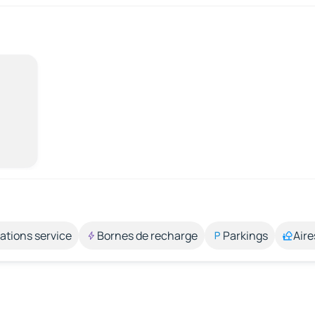
ations service
Bornes de recharge
Parkings
Aire