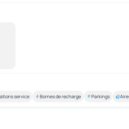
ations service
Bornes de recharge
Parkings
Aire