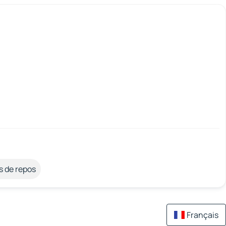
s de repos
Français