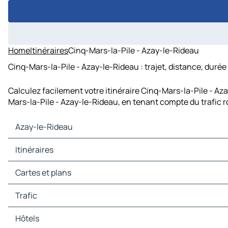
Home
Itinéraires
Cinq-Mars-la-Pile - Azay-le-Rideau
Cinq-Mars-la-Pile - Azay-le-Rideau : trajet, distance, durée
Calculez facilement votre itinéraire Cinq-Mars-la-Pile - Az
Mars-la-Pile - Azay-le-Rideau, en tenant compte du trafic r
Azay-le-Rideau
Azay-le-Rideau Cartes et plans
Itinéraires
Azay-le-Rideau Trafic
Azay-le-Rideau Hôtels
Itinéraires Azay-le-Rideau - Tours
Cartes et plans
Azay-le-Rideau Restaurants
Itinéraires Azay-le-Rideau - Villandry
Azay-le-Rideau Sites touristiques
Itinéraires Azay-le-Rideau - Fontevraud-l'Abbaye
Cartes et plans Tours
Trafic
Azay-le-Rideau Stations-service
Itinéraires Azay-le-Rideau - Langeais
Cartes et plans Villandry
Azay-le-Rideau Parkings
Itinéraires Azay-le-Rideau - Joué-lès-Tours
Cartes et plans Fontevraud-l'Abbaye
Trafic Tours
Hôtels
Itinéraires Azay-le-Rideau - Chinon
Cartes et plans Langeais
Trafic Villandry