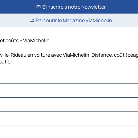
S'inscrire à notre Newsletter
Parcourir le Magazine ViaMichelin
 et coûts – ViaMichelin
ay-le-Rideau en voiture avec ViaMichelin. Distance, coût (péag
outier