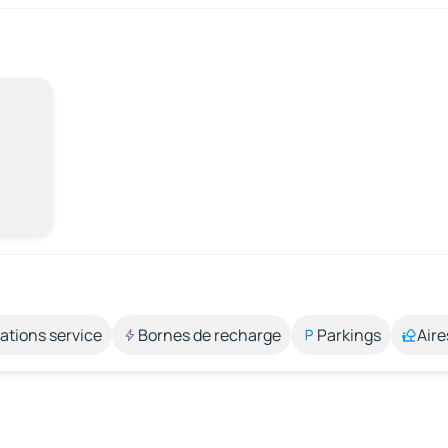
ations service
Bornes de recharge
Parkings
Aire