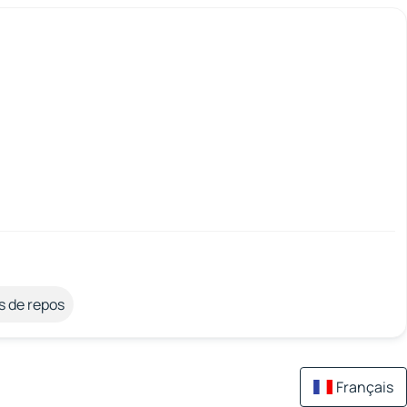
s de repos
Français