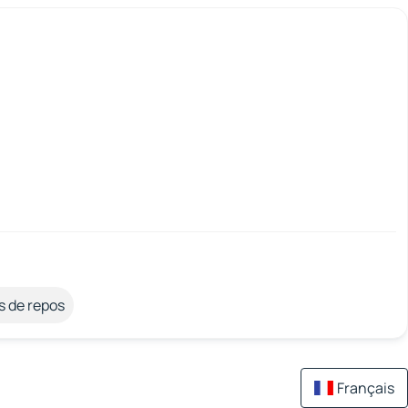
s de repos
Français