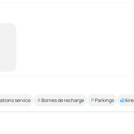
ations service
Bornes de recharge
Parkings
Aire