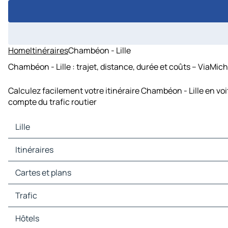
Home
Itinéraires
Chambéon - Lille
Chambéon - Lille : trajet, distance, durée et coûts – ViaMich
Calculez facilement votre itinéraire Chambéon - Lille en vo
compte du trafic routier
Lille
Lille Cartes et plans
Itinéraires
Lille Trafic
Lille Hôtels
Itinéraires Lille - Bruxelles
Cartes et plans
Lille Restaurants
Itinéraires Lille - Anvers
Lille Sites touristiques
Itinéraires Lille - Rotterdam
Cartes et plans Bruxelles
Trafic
Lille Stations-service
Itinéraires Lille - La Haye
Cartes et plans Anvers
Lille Parkings
Itinéraires Lille - Gand
Cartes et plans Rotterdam
Trafic Bruxelles
Hôtels
Itinéraires Lille - Namur
Cartes et plans La Haye
Trafic Anvers