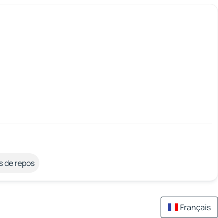
s de repos
Français