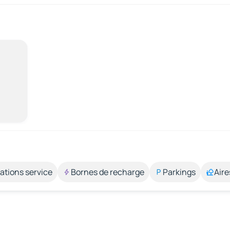
ations service
Bornes de recharge
Parkings
Aire