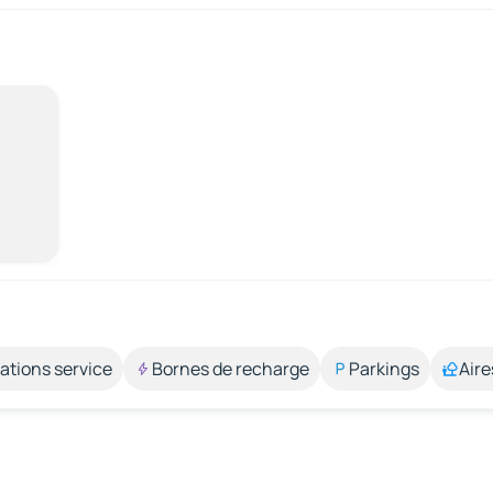
ations service
Bornes de recharge
Parkings
Aire