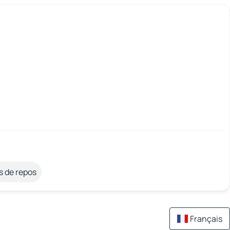
s de repos
Français