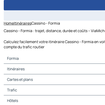
Home
Itinéraires
Cassino - Formia
Cassino - Formia : trajet, distance, durée et coûts – ViaMich
Calculez facilement votre itinéraire Cassino - Formia en vo
compte du trafic routier
Formia
Formia Cartes et plans
Itinéraires
Formia Trafic
Formia Hôtels
Itinéraires Formia - Gaëte
Cartes et plans
Formia Restaurants
Itinéraires Formia - Minturno
Formia Sites touristiques
Itinéraires Formia - Fondi
Cartes et plans Gaëte
Trafic
Formia Stations-service
Itinéraires Formia - Pontecorvo
Cartes et plans Minturno
Formia Parkings
Itinéraires Formia - Sessa Aurunca
Cartes et plans Fondi
Trafic Gaëte
Hôtels
Itinéraires Formia - Mondragone
Cartes et plans Pontecorvo
Trafic Minturno