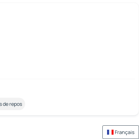
s de repos
Français