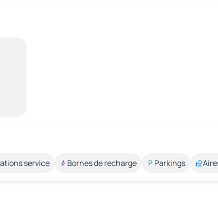
ations service
Bornes de recharge
Parkings
Aire