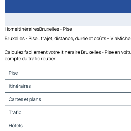
Home
Itinéraires
Bruxelles - Pise
Bruxelles - Pise : trajet, distance, durée et coûts – ViaMiche
Calculez facilement votre itinéraire Bruxelles - Pise en voi
compte du trafic routier
Pise
Pise Cartes et plans
Itinéraires
Pise Trafic
Pise Hôtels
Itinéraires Pise - Lucques
Cartes et plans
Pise Restaurants
Itinéraires Pise - Livourne
Pise Sites touristiques
Itinéraires Pise - Massa
Cartes et plans Lucques
Trafic
Pise Stations-service
Itinéraires Pise - Pistoie
Cartes et plans Livourne
Pise Parkings
Itinéraires Pise - Viareggio
Cartes et plans Massa
Trafic Lucques
Hôtels
Itinéraires Pise - Carrare
Cartes et plans Pistoie
Trafic Livourne