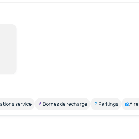
ations service
Bornes de recharge
Parkings
Aire