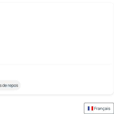
s de repos
Français