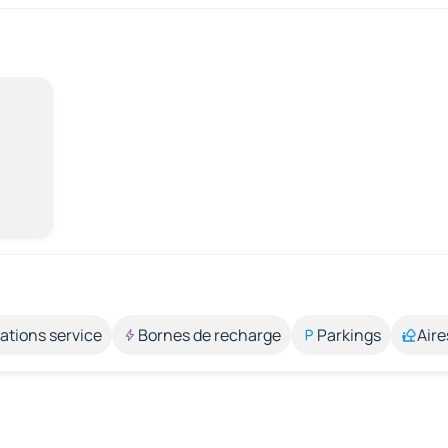
ations service
Bornes de recharge
Parkings
Aire