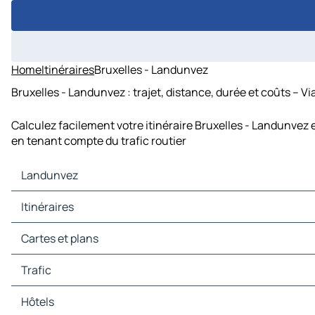
Home
Itinéraires
Bruxelles - Landunvez
Bruxelles - Landunvez : trajet, distance, durée et coûts – V
Calculez facilement votre itinéraire Bruxelles - Landunvez 
en tenant compte du trafic routier
Landunvez
Landunvez Cartes et plans
Itinéraires
Landunvez Trafic
Landunvez Hôtels
Itinéraires Landunvez - Plouzané
Cartes et plans
Landunvez Restaurants
Itinéraires Landunvez - Ploudalmézeau
Landunvez Sites touristiques
Itinéraires Landunvez - Plouarzel
Cartes et plans Plouzané
Trafic
Landunvez Stations-service
Itinéraires Landunvez - Guipronvel
Cartes et plans Ploudalmézeau
Landunvez Parkings
Itinéraires Landunvez - Landéda
Cartes et plans Plouarzel
Trafic Plouzané
Hôtels
Itinéraires Landunvez - Milizac
Cartes et plans Guipronvel
Trafic Ploudalmézeau