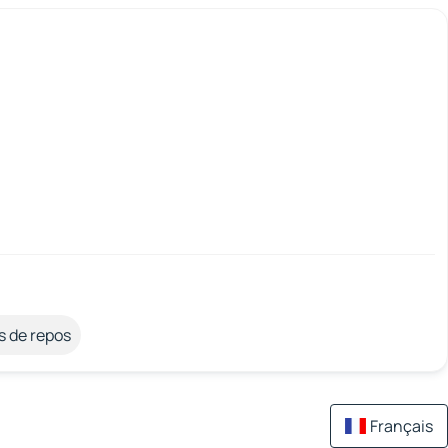
s de repos
Français