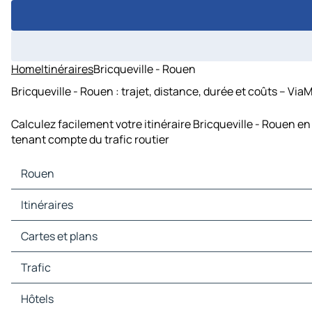
Home
Itinéraires
Bricqueville - Rouen
Bricqueville - Rouen : trajet, distance, durée et coûts – Via
Calculez facilement votre itinéraire Bricqueville - Rouen en
tenant compte du trafic routier
Rouen
Rouen Cartes et plans
Itinéraires
Rouen Trafic
Rouen Hôtels
Itinéraires Rouen - Paris
Cartes et plans
Rouen Restaurants
Itinéraires Rouen - Orléans
Rouen Sites touristiques
Itinéraires Rouen - Lille
Cartes et plans Paris
Trafic
Rouen Stations-service
Itinéraires Rouen - Évreux
Cartes et plans Orléans
Rouen Parkings
Itinéraires Rouen - Beauvais
Cartes et plans Lille
Trafic Paris
Hôtels
Itinéraires Rouen - Pontoise
Cartes et plans Évreux
Trafic Orléans