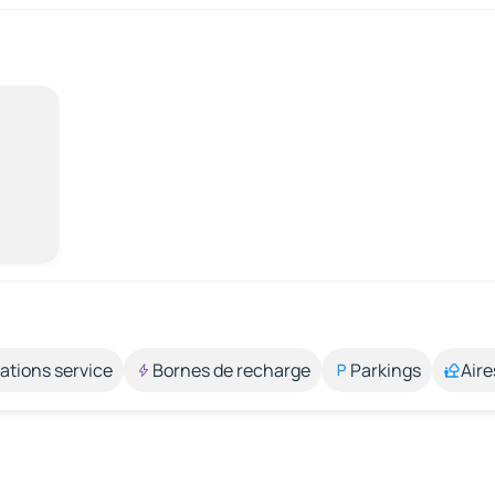
ations service
Bornes de recharge
Parkings
Aire