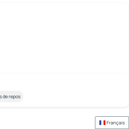
s de repos
Français