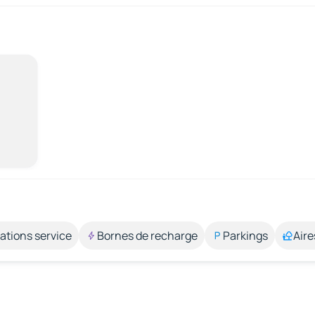
ations service
Bornes de recharge
Parkings
Aire