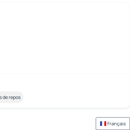
s de repos
Français