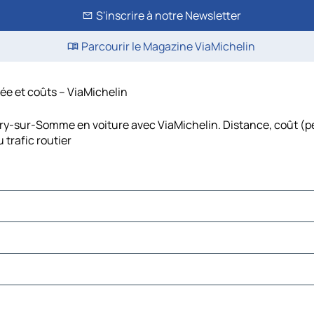
S'inscrire à notre Newsletter
Parcourir le Magazine ViaMichelin
rée et coûts – ViaMichelin
lery-sur-Somme en voiture avec ViaMichelin. Distance, coût (p
trafic routier
Tourmont