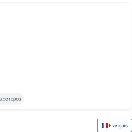
s de repos
Français