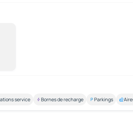
ations service
Bornes de recharge
Parkings
Aire