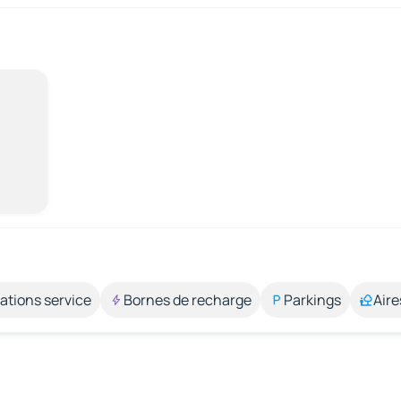
ations service
Bornes de recharge
Parkings
Aire