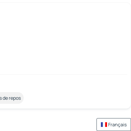
s de repos
Français