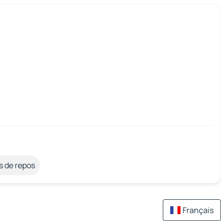
s de repos
Français