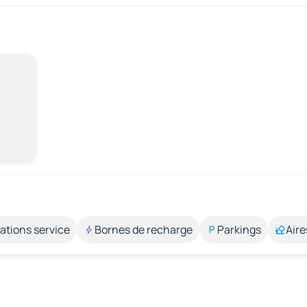
ations service
Bornes de recharge
Parkings
Aire