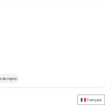
s de repos
Français