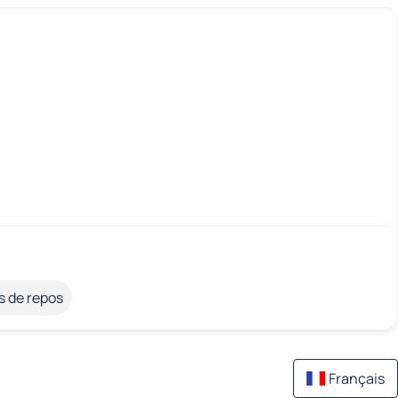
s de repos
Français