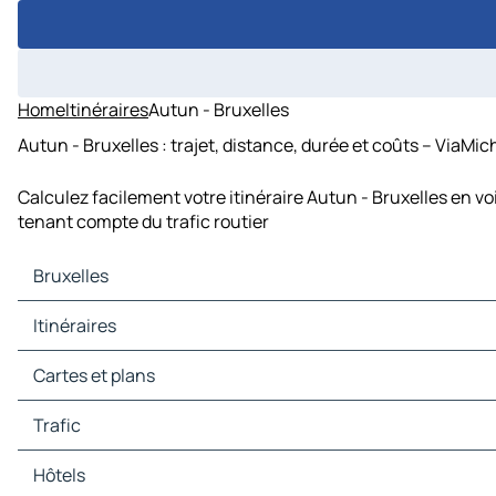
Home
Itinéraires
Autun - Bruxelles
Autun - Bruxelles : trajet, distance, durée et coûts – ViaMic
Calculez facilement votre itinéraire Autun - Bruxelles en vo
tenant compte du trafic routier
Bruxelles
Bruxelles Cartes et plans
Itinéraires
Bruxelles Trafic
Bruxelles Hôtels
Itinéraires Bruxelles - Anvers
Cartes et plans
Bruxelles Restaurants
Itinéraires Bruxelles - Rotterdam
Bruxelles Sites touristiques
Itinéraires Bruxelles - La Haye
Cartes et plans Anvers
Trafic
Bruxelles Stations-service
Itinéraires Bruxelles - Amsterdam
Cartes et plans Rotterdam
Bruxelles Parkings
Itinéraires Bruxelles - Düsseldorf
Cartes et plans La Haye
Trafic Anvers
Hôtels
Itinéraires Bruxelles - Cologne
Cartes et plans Amsterdam
Trafic Rotterdam