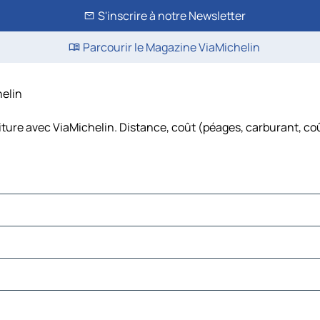
S'inscrire à notre Newsletter
Parcourir le Magazine ViaMichelin
helin
iture avec ViaMichelin. Distance, coût (péages, carburant, coû