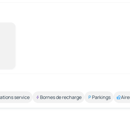
ations service
Bornes de recharge
Parkings
Aire