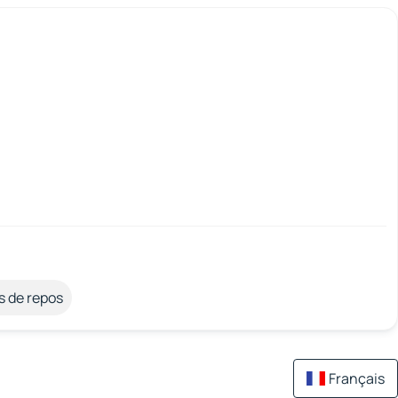
s de repos
Français