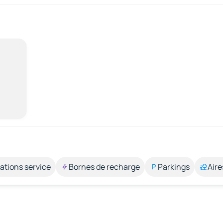
ations service
Bornes de recharge
Parkings
Aire