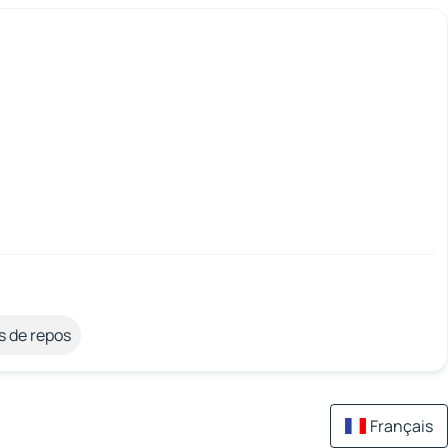
s de repos
Français