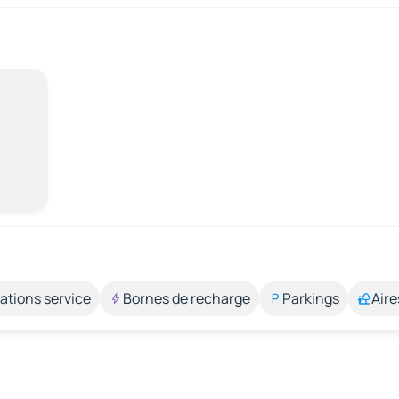
ations service
Bornes de recharge
Parkings
Aire