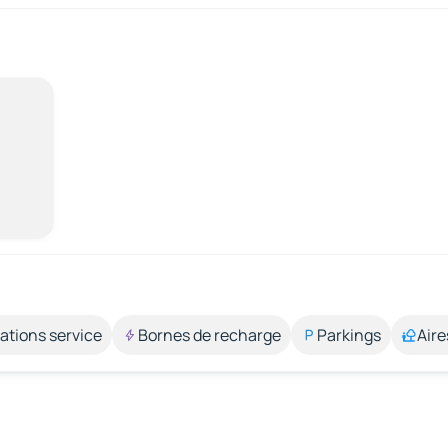
ations service
Bornes de recharge
Parkings
Aire