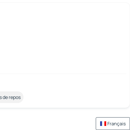
s de repos
Français