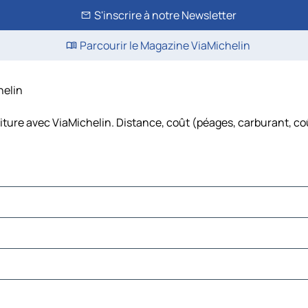
S'inscrire à notre Newsletter
Parcourir le Magazine ViaMichelin
helin
oiture avec ViaMichelin. Distance, coût (péages, carburant, coû